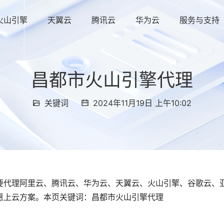
火山引擎
天翼云
腾讯云
华为云
服务与支持
昌都市火山引擎代理
关键词
2024年11月19日 上午10:02
要代理阿里云、腾讯云、华为云、天翼云、火山引擎、谷歌云、
惠上云方案。本页关键词：昌都市火山引擎代理