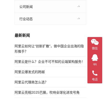
公司新闻
行业动态
最新新闻
阿里云如何让“创新扩散”，做中国企业出海的隐
微信
形推手？
阿里云是什么？企业不可不知的云端架构服务！
qq
阿里云爆发式的跨越
电话
阿里云代理商怎么选？
阿里云亮相2025巴展，吹响全球化进攻号角