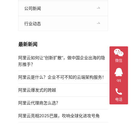
公司新闻
行业动态
最新新闻
阿里云如何让“创新扩散”，做中国企业出海的隐
微信
形推手？
阿里云是什么？企业不可不知的云端架构服务！
qq
阿里云爆发式的跨越
电话
阿里云代理商怎么选？
阿里云亮相2025巴展，吹响全球化进攻号角