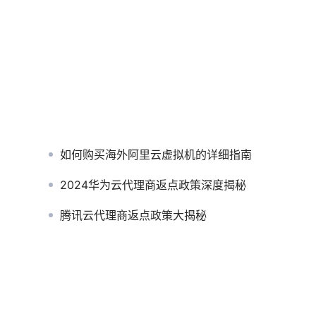
如何购买海外阿里云虚拟机的详细指南
2024华为云代理商返点政策深度揭秘
腾讯云代理商返点政策大揭秘