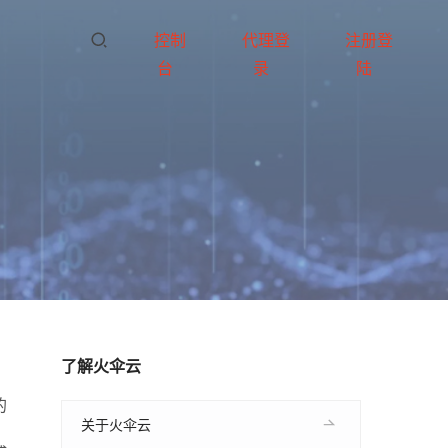
控制
代理登
注册登
台
录
陆
了解火伞云
的
关于火伞云
，