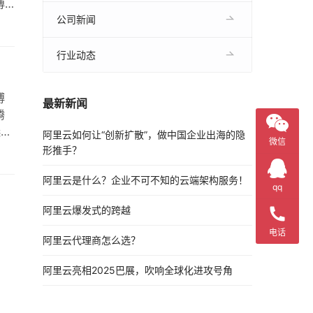
博
强大
公司新闻
行业动态
博
最新新闻
腾
选择
阿里云如何让“创新扩散”，做中国企业出海的隐
微信
量
形推手？
阿里云是什么？企业不可不知的云端架构服务！
qq
阿里云爆发式的跨越
电话
阿里云代理商怎么选？
阿里云亮相2025巴展，吹响全球化进攻号角