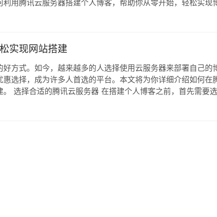
何利用腾讯云服务器搭建个人博客，帮助你从零开始，轻松实现
博客之前，选择一个合适的服务器非常重要。腾讯云服务器以其
站长的首选。以下是选择腾讯云服务器的几个理由…
松实现网站搭建
的好方式。如今，越来越多的人选择使用云服务器来部署自己的
优惠选择，成为许多人首选的平台。本文将为你详细介绍如何在
。 选择合适的腾讯云服务器 在搭建个人博客之前，首先需要
的服务器实例，满足不同需求。对于个人博客来说，选择一台轻
择腾讯云服务器配置？ 性能要求：如果你的博…