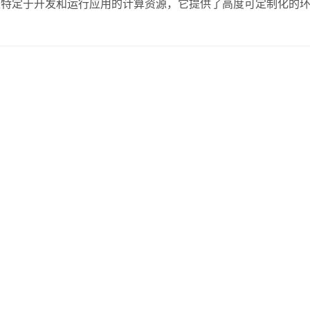
是特定于开发和运行应用的计算资源，它提供了高度可定制化的
业应用，火山引擎主机都能满足不同的需求。 1.1 火山引擎
配置硬件资源。 高性能：提供了强大的…