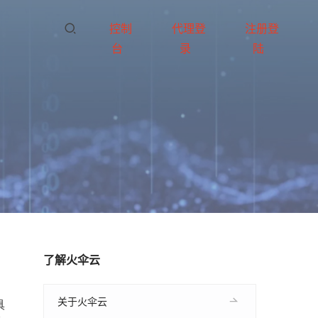
控制
代理登
注册登
台
录
陆
了解火伞云
关于火伞云
具