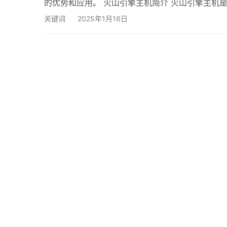
的优势和应用。 火山引擎主机简介 火山引擎主机
和强大的计算能力。无论是小型个人项目还是大规模企
关键词
2025年1月16日
势 灵活性：火山引擎主机允许您根据项目需求自由