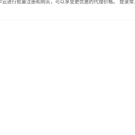
伞云进行批量注册和购买，可以享受更优惠的代理价格。 登录常
各种问题。最常见的是忘记密码，这时可以通过绑定的手机号或邮
络连接或清除浏览器缓存。对于企业用户，…