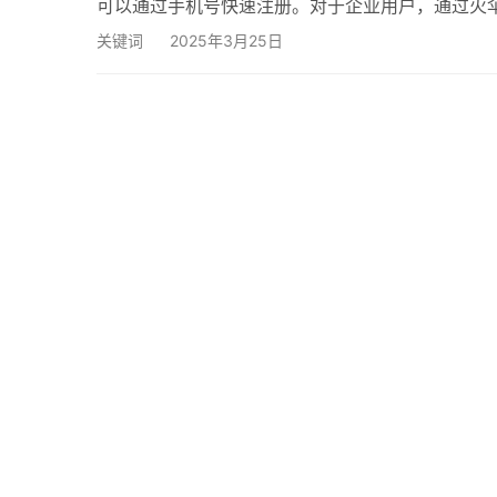
可以通过手机号快速注册。对于企业用户，通过火
问题及解决方案 在登录过程中，用户可能会遇到
关键词
2025年3月25日
进行重置。如果遇到登录频繁失败的情况，检查网