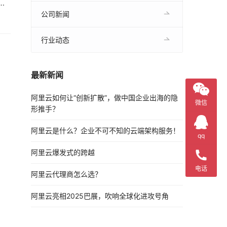
见
箱
公司新闻
行业动态
最新新闻
阿里云如何让“创新扩散”，做中国企业出海的隐
微信
形推手？
阿里云是什么？企业不可不知的云端架构服务！
qq
阿里云爆发式的跨越
电话
阿里云代理商怎么选？
阿里云亮相2025巴展，吹响全球化进攻号角