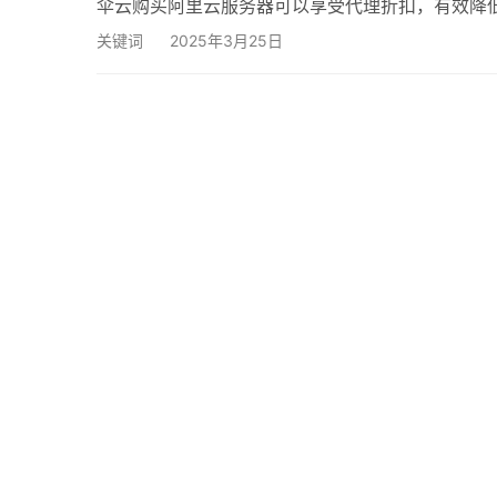
伞云购买阿里云服务器可以享受代理折扣，有效降低
服务器类型，适合Web应用、企业应用等场景。以ecs
关键词
2025年3月25日
约0.5元。通过火伞云代理购买，用户可以获得额