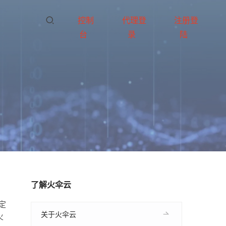
控制
代理登
注册登
台
录
陆
了解火伞云
定
关于火伞云
火