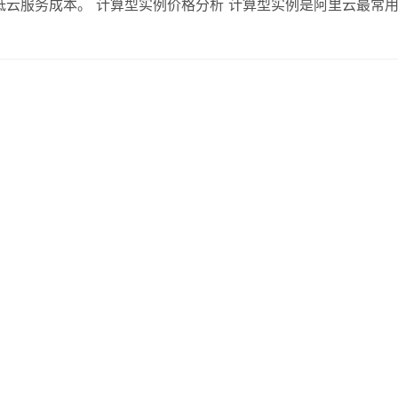
云服务成本。 计算型实例价格分析 计算型实例是阿里云最常
.c6.large为例，包年包月价格约为每月300元，按量付费每
外折扣，长期使用可节省…