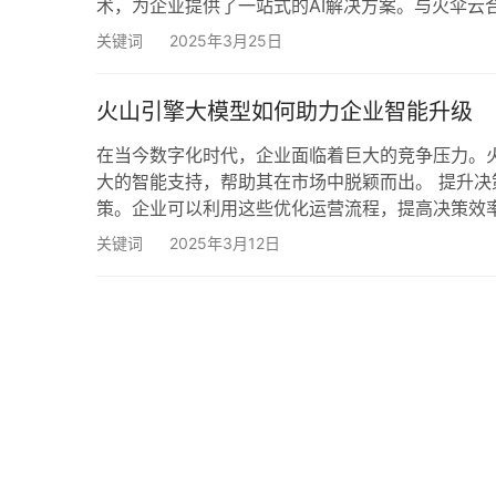
术，为企业提供了一站式的AI解决方案。与火伞云
擎AI开放平台的服务，实现降本增效。 企业智能
关键词
2025年3月25日
控制和人才储备等多重挑战。火山引擎AI开放平台通
火山引擎大模型如何助力企业智能升级
在当今数字化时代，企业面临着巨大的竞争压力。
大的智能支持，帮助其在市场中脱颖而出。 提升决
策。企业可以利用这些优化运营流程，提高决策效率
地理解市场需求和用户偏好，从而加速产品创新。
关键词
2025年3月12日
需求的新产品。 强化客户体验 火山引擎大模型能