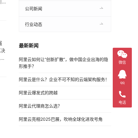
引
成本
公司新闻
行业动态
强
最新新闻
的决
更好
阿里云如何让“创新扩散”，做中国企业出海的隐
微信
场
形推手？
阿里云是什么？企业不可不知的云端架构服务！
qq
阿里云爆发式的跨越
电话
阿里云代理商怎么选？
阿里云亮相2025巴展，吹响全球化进攻号角