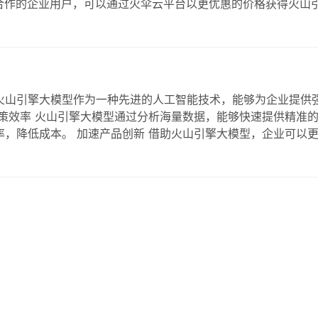
合作的企业用户，可以通过火伞云平台以更优惠的价格获得火山
化转型的实践路径 在数字化转型浪潮中，企业面临着技术选型、
过提供标准化的API接口和预…
火山引擎大模型作为一种先进的人工智能技术，能够为企业提供
策效率 火山引擎大模型通过分析海量数据，能够快速提供精准
，降低成本。 加速产品创新 借助火山引擎大模型，企业可以
通过数据驱动的洞察，企业能够快速调整产品策略，推出符合市
够分析客户行为，提供个性化的服务和推荐…