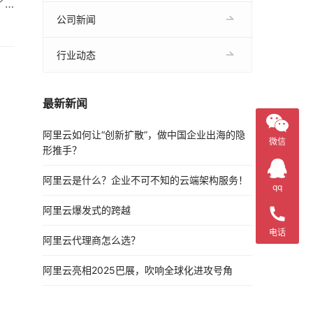
了
础
公司新闻
行业动态
最新新闻
阿里云如何让“创新扩散”，做中国企业出海的隐
微信
形推手？
阿里云是什么？企业不可不知的云端架构服务！
qq
阿里云爆发式的跨越
电话
阿里云代理商怎么选？
阿里云亮相2025巴展，吹响全球化进攻号角