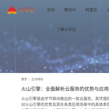
活动
聚合AI
阿里云
了解火伞云
首页
企业网站
火山引擎：全面解析云服务的优势与应用
火山引擎是由字节跳动推出的一款云服务，其凭借
对火山引擎的优势及其在各类应用场景中的具体表现