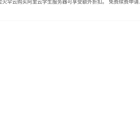
过火伞云购买阿里云学生服务器可享受额外折扣。 免费续费申请
首先需要完成学生认证。认证通过后，用户可以通过阿里云官网或
，学生用户需在服务器到期前30天内提…