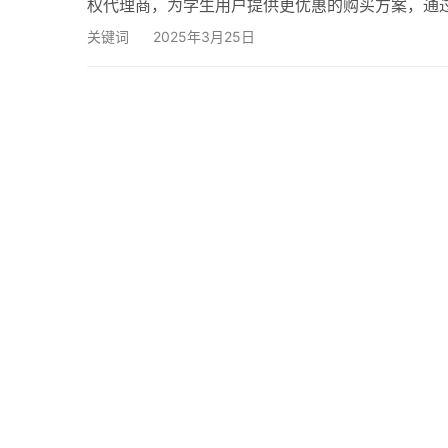
权代理商，为学生用户提供更优惠的购买方案，通
程 想要获得阿里云学生服务器的免费续费资格，
关键词
2025年3月25日
伞云代理平台提交续费申请。2025年新政策规定