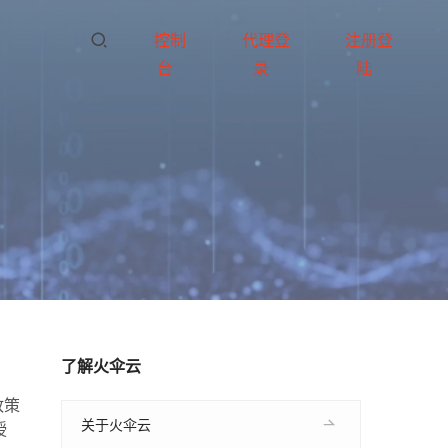
控制
代理登
注册登
台
录
陆
了解火伞云
政策
关于火伞云
授