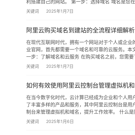
利搭建自己的网站。 第一步：选择域名 域名是您
要。在阿里云购买域名时，需要注意以下几点： 相
关键词
2025年1月7日
或复杂的名称，最好能做到一目了然。 后缀选择：了解
阿里云购买域名到建站的全流程详细解析
在现代互联网时代，拥有一个网站对于个人或企业
业官网，首先都需要一个域名和可靠的云服务。本
一步：了解域名和云服务 在购买域名之前，您需
址，就像您的住址一样。云服务则是帮助存储和管
关键词
2025年1月7日
步：注册阿里云账户 您需要在阿里云的官方网站注
如何有效使用阿里云控制台管理虚拟机和
在当今数字化时代，云计算已经成为企业和个人用
了丰富多样的产品和服务，其中阿里云控制台是用
制台来管理虚拟机和域名，提升工作效率。 什么是
阿里云的各项服务进行监控和配置。通过控制台，
关键词
2025年1月6日
改和删除。控制台也提供了详尽的使用指南和数据