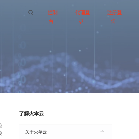
控制
代理登
注册登
台
录
陆
了解火伞云
流
关于火伞云
顺