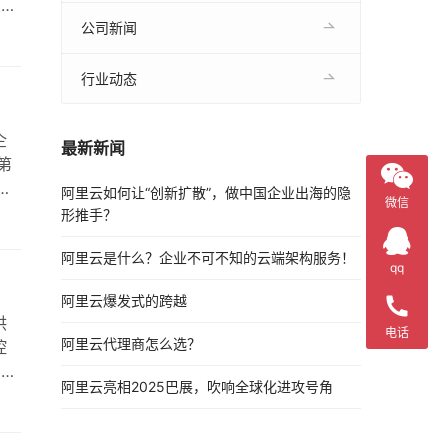
关重
过长
公司新闻
行业动态
企
最新新闻
第
地
阿里云如何让“创新扩散”，做中国企业出海的隐
微信
二
形推手？
阿里云是什么？企业不可不知的云端架构服务！
qq
阿里云爆发式的跨越
供
电话
阿里云代理商怎么选？
控
户对
阿里云亮相2025巴展，吹响全球化进攻号角
修