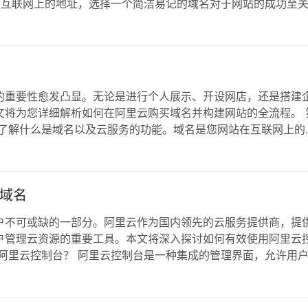
在互联网上的地址，选择一个简洁易记的域名对于网站的成功至
关性：确保域名与您网站的内容紧密相关。 简洁性：避免使用
不同后缀（如 .com、.cn、….
的重要性愈发凸显。无论是进行个人展示、开设网店，还是搭建
文将为您详细解析如何在阿里云购买域名并构建网站的全流程。 
要了解什么是域名以及云服务的功能。域名是您网站在互联网上的
理网站内容的基础设施。这两者是实现您的网络梦想的基石。 第
册一个用户账户。进入 阿里云官方网站，点…
域名
户不可或缺的一部分。阿里云作为国内领先的云服务提供商，提
户管理云资源的重要工具。本文将深入探讨如何有效使用阿里云
阿里云控制台？ 阿里云控制台是一种集成的管理界面，允许用
用户可以管理云服务器、虚拟主机、域名等，进行资源的创建、
分析工具，帮助用户更好地理解和优化他们的云环…