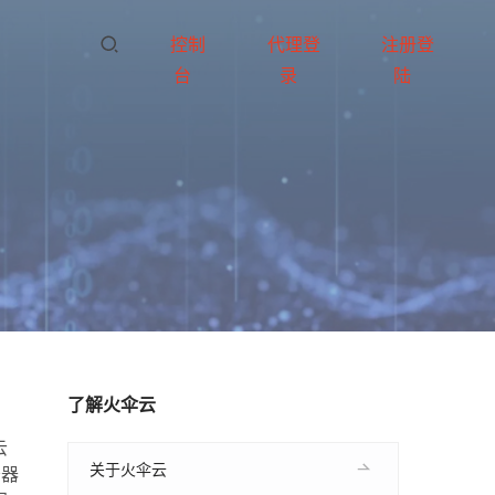
控制
代理登
注册登
台
录
陆
了解火伞云
云
关于火伞云
务器