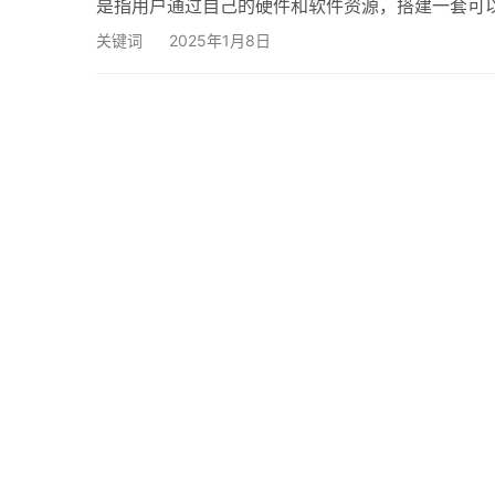
是指用户通过自己的硬件和软件资源，搭建一套可
务器、存储设备以及相应的数据管理软件。 自建云
关键词
2025年1月8日
大优势是数据控制能力。用户可以掌握自己的数据