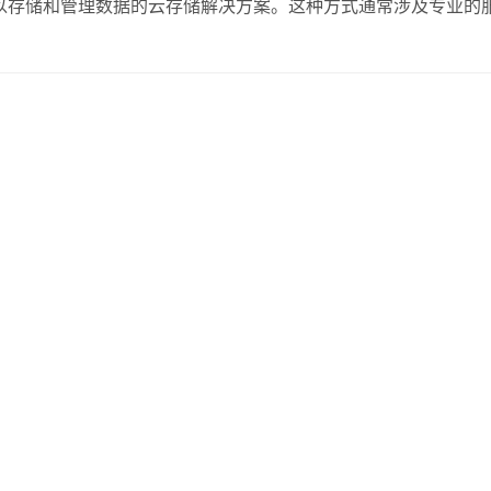
以存储和管理数据的云存储解决方案。这种方式通常涉及专业的
存储服务器的优点 数据控制与安全性 自建云存储服务器的一个
，而不必担心数据在云服务提供商处的安全性…