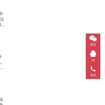
伞
能比
队
保护
微信
升
qq
动，
，下
连接
电话
接