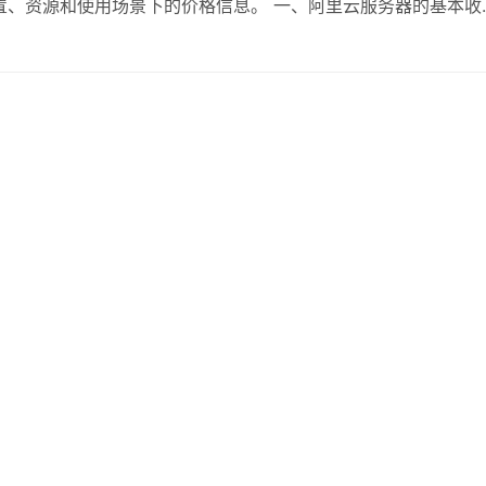
置、资源和使用场景下的价格信息。 一、阿里云服务器的基本收
 实例类型：不同的实例类型适用于不同的应用场景。阿里云提
种类型根据其性能和资源的不同价格也会有所差…