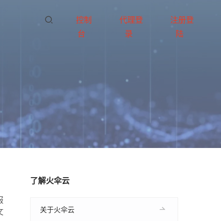
控制
代理登
注册登
台
录
陆
了解火伞云
服
关于火伞云
文