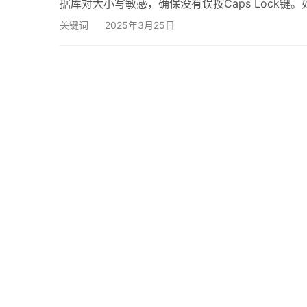
据库对大小写敏感，确保没有误按Caps Lock
被修改，导致原有登录凭证失效。这种情况通常发
关键词
2025年3月25日
更改。 网络连接问题 有时，网络连接不稳定也会