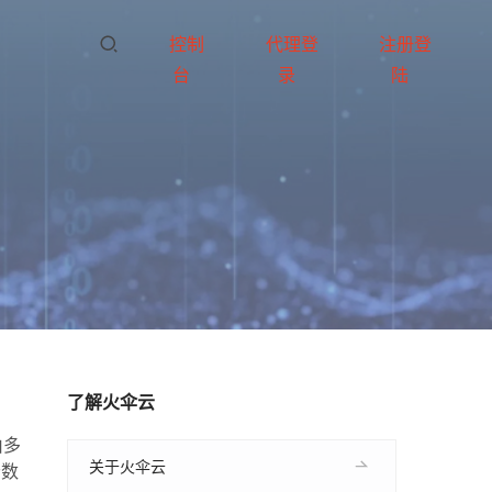
控制
代理登
注册登
台
录
陆
了解火伞云
由多
关于火伞云
云数