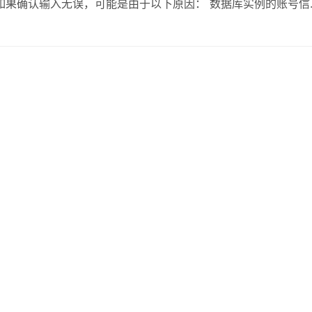
键。如果确认输入无误，可能是由于以下原因： 数据库实例的账号信
生在多人协作或管理员误操作时。联系管理员确认账号信息是否
导致登录失败。检查本地网络环…