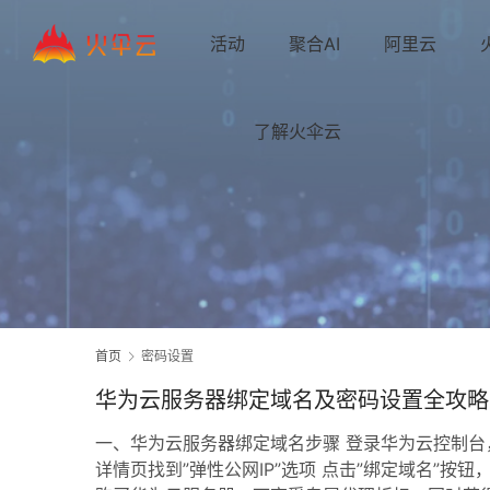
活动
聚合AI
阿里云
了解火伞云
首页
密码设置
华为云服务器绑定域名及密码设置全攻略
一、华为云服务器绑定域名步骤 登录华为云控制台
详情页找到”弹性公网IP”选项 点击”绑定域名”按