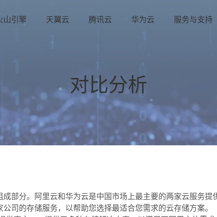
火山引擎
天翼云
腾讯云
华为云
服务与支持
对比分析
组成部分。阿里云和华为云是中国市场上最主要的两家云服务提
家公司的存储服务，以帮助您选择最适合您需求的云存储方案。