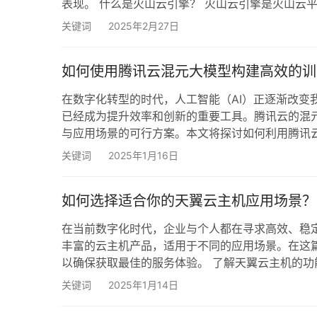
表现。 什么是火山云引擎？ 火山云引擎是火山云
的数据处理方案。它通过先进的深度学习和数据分
关键词
2025年2月27日
智能的迅速发展，火山云引擎的应用场景也不断丰
如何使用腾讯云混元大模型构建高效的训
在数字化转型的时代，人工智能（AI）正逐渐改变
已经成为提升效率和创新的重要工具。腾讯云的混元
与应用场景的可行方案。本文将探讨如何利用腾讯云
型？ 混元大模型是腾讯云推出的一种强大的机器学
关键词
2025年1月16日
大量数据，并对不同类型的任务（如文本生成、图
如何选择适合你的天翼云主机应用场景？
在当前数字化时代，企业与个人都在寻求高效、稳
丰富的云主机产品，适用于不同的应用场景。在这
以确保获取最佳的服务体验。 了解天翼云主机的功
主机提供的服务包括但不限于： 灵活的计算资源：
关键词
2025年1月14日
云主机具备极高的稳定性和可靠性，能够保证业务的