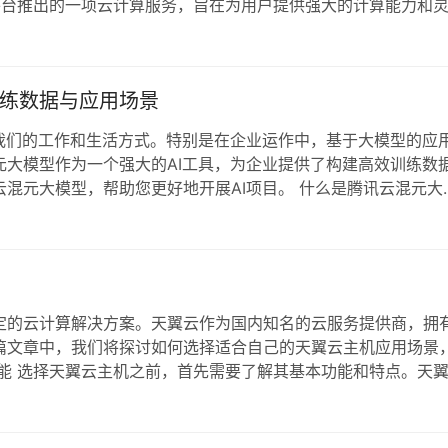
平台推出的一项云计算服务，旨在为用户提供强大的计算能力和
析技术，帮助企业实现智能决策和高效运营。随着机器学习与人
富，从大数据分析到深度学习模型的部署，涉及范…
练数据与应用场景
我们的工作和生活方式。特别是在企业运作中，基于大模型的应
大模型作为一个强大的AI工具，为企业提供了构建高效训练数
混元大模型，帮助您更好地开展AI项目。 什么是腾讯云混元大
习平台，具备强大的自然语言处理（NLP）能力。该模型能够处
像识别等）进行有效的训练和推理，可以…
定的云计算解决方案。天翼云作为国内知名的云服务提供商，拥
篇文章中，我们将探讨如何选择适合自己的天翼云主机应用场景
能 选择天翼云主机之前，首先需要了解其基本功能和特点。天
根据需求随时调整配置，能够动态响应业务峰值。 高可用性：
持续运行。 安全性：提供多重安全防护，…