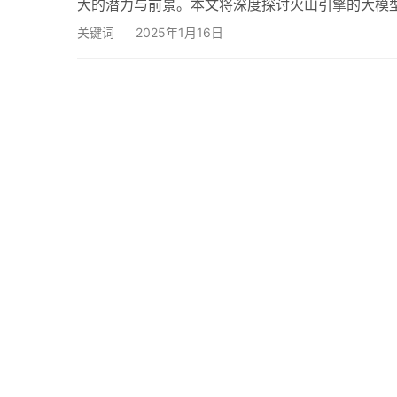
大的潜力与前景。本文将深度探讨火山引擎的大模
模型？ 火山引擎的大模型，是指其使用先进的深
关键词
2025年1月16日
丰富的训练数据，具备了出色的特征提取和预测能