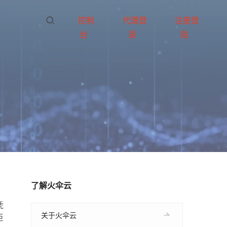
控制
代理登
注册登
台
录
陆
了解火伞云
凭
关于火伞云
巨