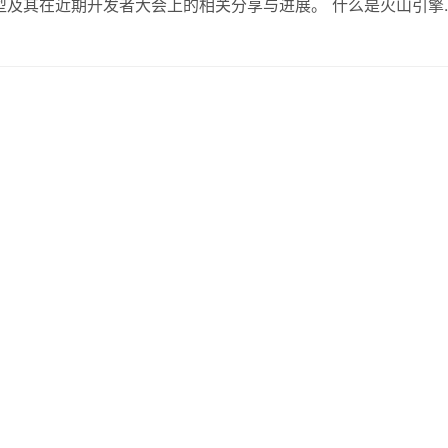
型及其在近期开发者大会上的相关分享与进展。 什么是火山引擎
度学习技术构建的庞大神经网络模型。这类模型因其庞大的参数量
力。在自然语言处理、图像识别和推荐系统等多个…