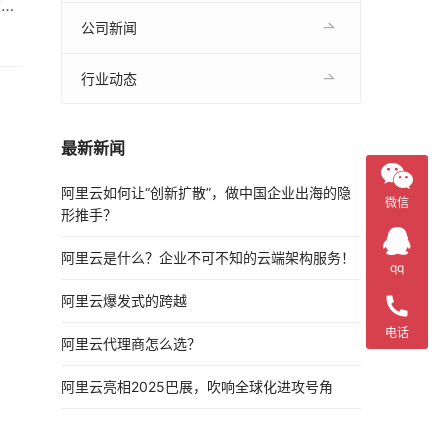
数
方
公司新闻
行业动态
最新新闻
阿里云如何让“创新扩散”，做中国企业出海的隐
微信
形推手？
阿里云是什么？企业不可不知的云端架构服务！
qq
阿里云爆发式的跨越
电话
阿里云代理商怎么选？
阿里云亮相2025巴展，吹响全球化进攻号角