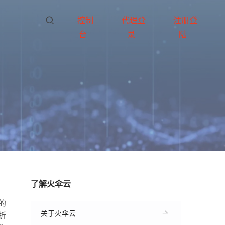
控制
代理登
注册登
台
录
陆
了解火伞云
的
关于火伞云
折