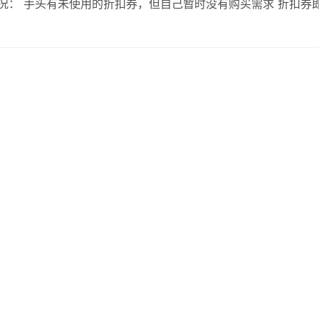
况： 手头有未使用的折扣券，但自己暂时没有购买需求 折扣券
，自己用不完 这时，通过转让折扣券，不仅可以帮助他人节省
安全转让阿里云折扣券？ 选择正规平台…