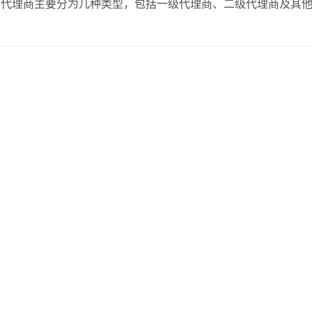
云代理商主要分为几种类型，包括一级代理商、二级代理商及其
责任上都有所不同。选择合适的代理类型，将对你的收益有直接
商，获得更高的折扣和返点。 二级代理商：往…