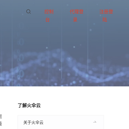
控制
代理登
注册登
台
录
陆
了解火伞云
帮
关于火伞云
最