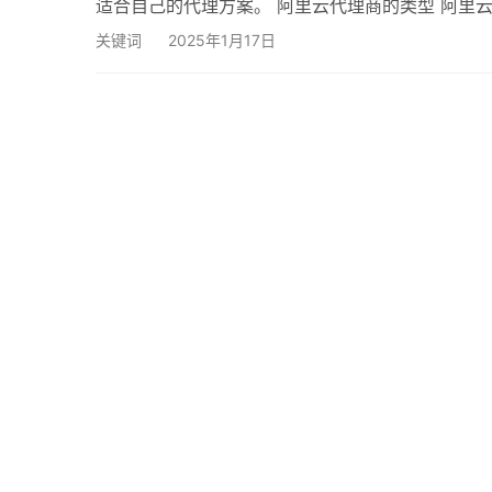
适合自己的代理方案。 阿里云代理商的类型 阿里
道代理商。每种类型的代理商在佣金政策、支持和
关键词
2025年1月17日
响。 一级代理商：通常是直接与阿里云合作的代理