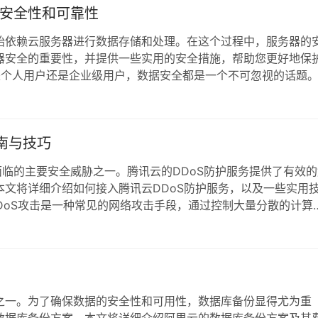
安全性和可靠性
始依赖云服务器进行数据存储和处理。在这个过程中，服务器的
器安全的重要性，并提供一些实用的安全措施，帮助您更好地保
是个人用户还是企业级用户，数据安全都是一个不可忽视的话题
攻击、恶意软件、数据泄露等风险。如果不采取有效的安全措施
数据泄露的风险：在网络环境中，数据随时可能…
南与技巧
面临的主要安全威胁之一。腾讯云的DDoS防护服务提供了有效的
文将详细介绍如何接入腾讯云DDoS防护服务，以及一些实用
DDoS攻击是一种常见的网络攻击手段，通过控制大量分散的计算
而使服务无法响应合法用户。可以想象，这种攻击对企业的损失
DDoS防护服务概述 腾讯云…
之一。为了确保数据的安全性和可用性，数据库备份显得尤为重