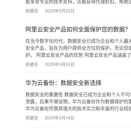
能享受专业的技术支持，还能获得代理折扣，帮助企
务支持多种数据库类型，包括MySQL、PostgreS
关键词
2025年3月25日
少了备份时间和存储空间，而自动备份策略则让数
阿里云安全产品如何全面保护您的数据？
在当今数字化时代，数据安全已成为企业和个人最
安全产品，旨在为用户提供全方位的保护。无论您
护。 阿里云安全产品的优势 阿里云安全产品涵盖
这些技术，用户可以实时监测和防御潜在的网络攻
关键词
2025年3月24日
和灵活性，适应不同规模和需求的用户。 火伞云：
华为云备份：数据安全新选择
数据安全的重要性 数据安全已成为企业和个人不
泄露，后果不堪设想。华为云备份作为数据保护的
华为云备份凭借其强大的技术实力和丰富的行业经
持多种数据类型的备份，包括文件、数据库、虚拟
关键词
2025年3月14日
略，用户可以根据自身需求设置备份频率和保留时间