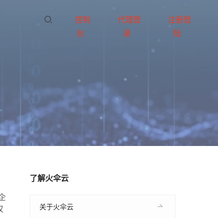
控制
代理登
注册登
台
录
陆
了解火伞云
企
关于火伞云
仅