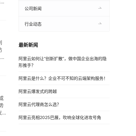
份服
减
公司新闻
行业动态
列
最新新闻
防
通过
阿里云如何让“创新扩散”，做中国企业出海的隐
性
形推手？
阿里云是什么？企业不可不知的云端架构服务！
阿里云爆发式的跨越
或
阿里云代理商怎么选？
势
支
阿里云亮相2025巴展，吹响全球化进攻号角