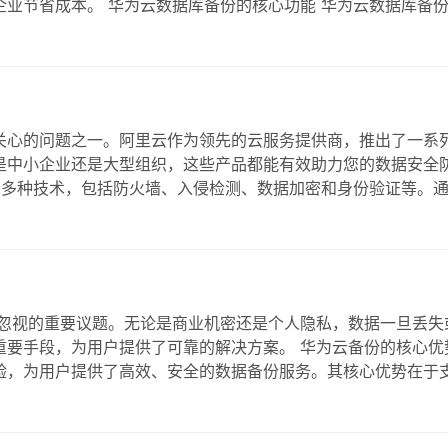
业节省成本。 华为云数据库备份的核心功能 华为云数据库备
QL、SQL Server等，满足不同企业的需求。其增量备份功能大大
据保护变得更加智能化…
关心的问题之一。阿里云作为领先的云服务提供商，推出了一系
是中小企业还是大型组织，这些产品都能有效助力您的数据安全
了多种技术，包括防火墙、入侵检测、数据加密和身份验证等。
击，确保数据不被泄露或篡改。阿里云的安全产品还具备高可用
助力用户享受代理折扣 在选择阿里云安全产品…
可忽视的重要议题。无论是商业机密还是个人隐私，数据一旦丢失
重要手段，为用户提供了可靠的解决方案。 华为云备份的核心优
验，为用户提供了高效、安全的数据备份服务。其核心优势在于
机等，满足不同用户的需求。华为云备份还提供了灵活的备份策
。 火伞云：云服务的优选平台 对于希望享受…