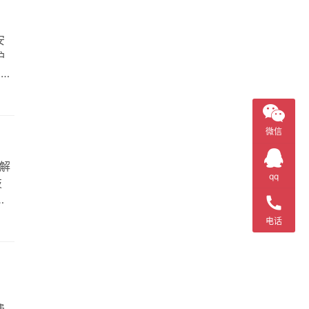
安
护
。火
，
微信
解
qq
技
机
是
电话