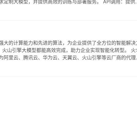
求定制大模型，并提供高效的训练与部署服务。 API调用：提供
有系统中。 智能应用场景：覆盖自然语言处理、图像识别、语音
业降本增效 通过火伞云购买…
其强大的计算能力和先进的算法，为企业提供了全方位的智能解决
，火山引擎大模型都能高效完成，助力企业实现智能化转型。 火
作为阿里云、腾讯云、华为云、天翼云、火山引擎等云厂商的代理
火伞云购买云产品，企业不仅能享受代理折扣，还能获得专业的
引擎大模型的应用场景 火山引擎大模型广泛应…