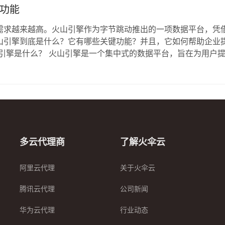
功能
需求越来越高。火山引擎作为字节跳动推出的一项数据平台，凭
山引擎到底是什么？它有哪些关键功能？并且，它如何帮助企业
引擎是什么？ 火山引擎是一个集中式的数据平台，旨在为用户
、分析、可视化及机器学习等功能集成于一个平台中，帮助企业
能够方便快捷地进行数据集成与分析，从而实现更…
多云代理商
了解火伞云
阿里云代理
关于火伞云
腾讯云代理
公司新闻
华为云代理
行业动态