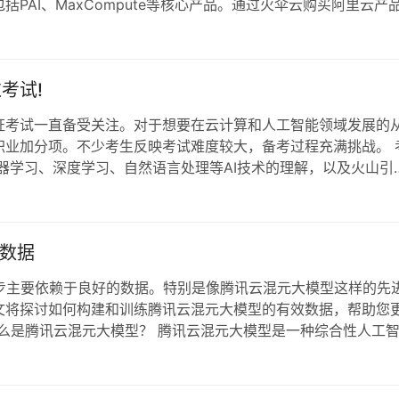
PAI、MaxCompute等核心产品。通过火伞云购买阿里云产
帮助考生更好地理解平台功能。 注重实战经验积累 理论知识
生在备考过程中，通…
考试!
证考试一直备受关注。对于想要在云计算和人工智能领域发展的
职业加分项。不少考生反映考试难度较大，备考过程充满挑战。 
机器学习、深度学习、自然语言处理等AI技术的理解，以及火山引
但不限于火山引擎的机器学习平台、AI开发套件、智能推荐系
些内容往往难以掌握。 备考技巧分…
数据
步主要依赖于良好的数据。特别是像腾讯云混元大模型这样的先
文将探讨如何构建和训练腾讯云混元大模型的有效数据，帮助您
么是腾讯云混元大模型？ 腾讯云混元大模型是一种综合性人工
机视觉等。该模型通过对大量数据的学习，能够生成高质量的预
要确保输入的数据质量达到一定水平，以提供…