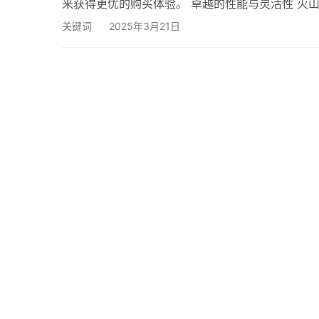
来获得更优的购买体验。 卓越的性能与灵活性 火
论是高负载的电商平台，还是需要大数据处理的科
关键词
2025年3月21日
源。这种灵活性确保了企业在面对市场变化时，能够