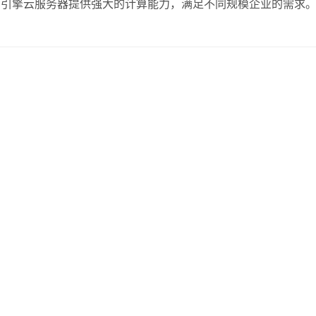
山引擎云服务器提供强大的计算能力，满足不同规模企业的需求
技公司，火山引擎的灵活配置让用户能根据实际需求随时扩展资
迅速调整策略，不会因基础设施的限制而滞后。 …