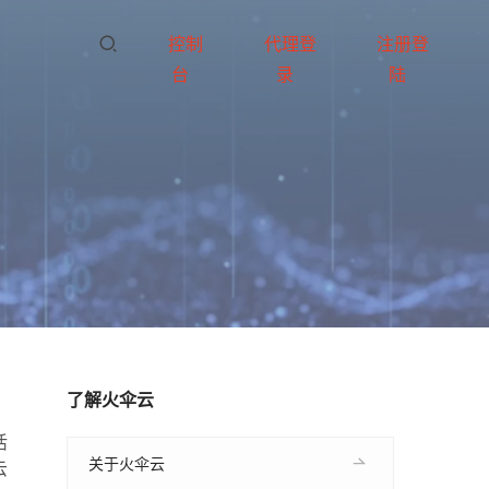
控制
代理登
注册登
台
录
陆
了解火伞云
活
关于火伞云
云