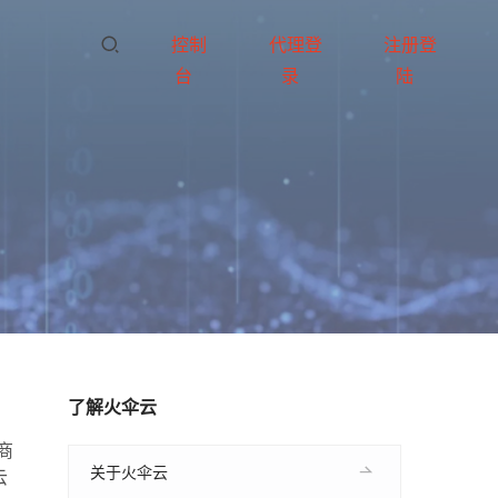
控制
代理登
注册登
台
录
陆
了解火伞云
商
关于火伞云
云