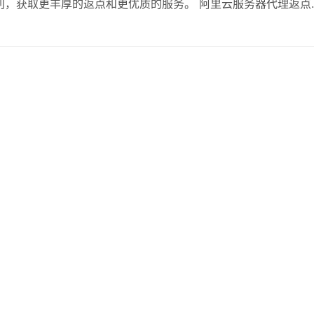
利，获取更丰厚的返点和更优质的服务。 阿里云服务器代理返点
点比例显著提升。代理商通过火伞云购买阿里云服务器，不仅能享
论是中小企业还是大型企业，通过火…