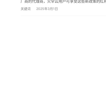
厂商的代理商，火伞云用户可享受这些新政策的红
解 2025年阿里云代理政策中，服务器产品的返
关键词
2025年3月1日
方折扣，还可获得额外返点，进一步降低成本。无