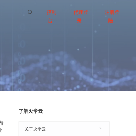
控制
代理登
注册登
台
录
陆
了解火伞云
备
关于火伞云
业