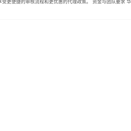
受更便捷的审核流程和更优惠的代理政策。 资金与团队要求 
请企业需要具备一定的资金储备，以应对业务开展初期的投入。
备云计算相关知识和经验。火伞云为合作伙伴提…