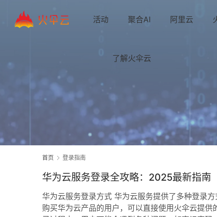
活动
聚合AI
阿里云
了解火伞云
首页
登录指南
华为云服务登录全攻略：2025最新指南
华为云服务登录方式 华为云服务提供了多种登录
购买华为云产品的用户，可以直接使用火伞云提供的