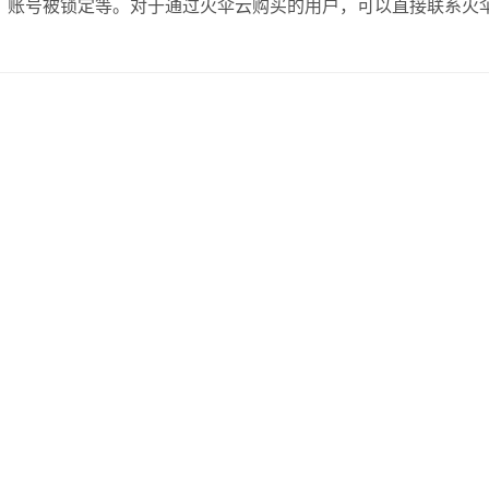
、账号被锁定等。对于通过火伞云购买的用户，可以直接联系火
云服务功能概览 登录成功后，用户可以访问华为云提供的各种
能满足不同规模企业的需求。通过火伞云购…