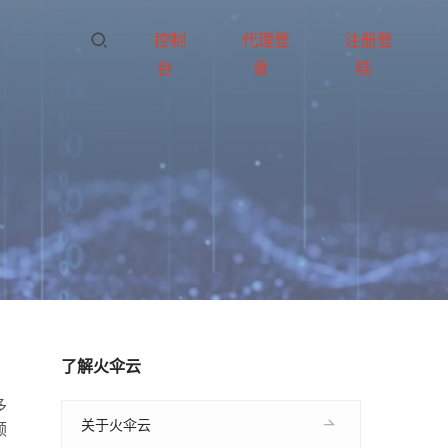
控制
代理登
注册登
台
录
陆
了解火伞云
多
关于火伞云
领