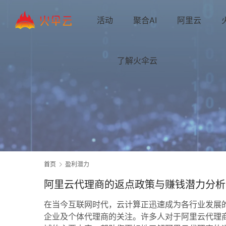
活动
聚合AI
阿里云
了解火伞云
首页
盈利潜力
阿里云代理商的返点政策与赚钱潜力分析
在当今互联网时代，云计算正迅速成为各行业发展
企业及个体代理商的关注。许多人对于阿里云代理