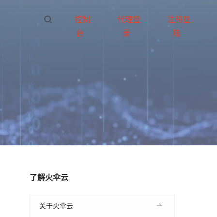
控制
代理登
注册登
台
录
陆
了解火伞云
关于火伞云
。