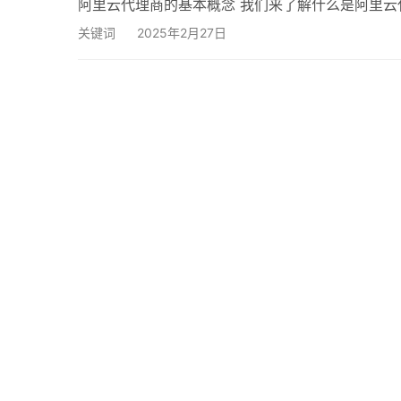
阿里云代理商的基本概念 我们来了解什么是阿里
客户推广和销售阿里云产品和服务的个人或公司。
关键词
2025年2月27日
阿里云代理商的经营策略 确定目标客户群体 成功