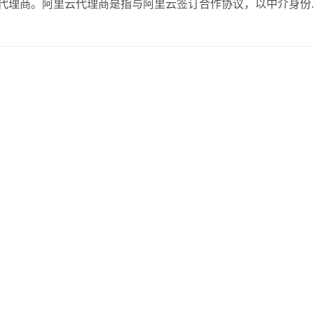
云代理商。阿里云代理商是指与阿里云签订合作协议，以中介身份
代理商通常借助阿里云的品牌和技术优势，为客户提供增值服务
的代理商首先需要明确自己的目标客户群体。不…