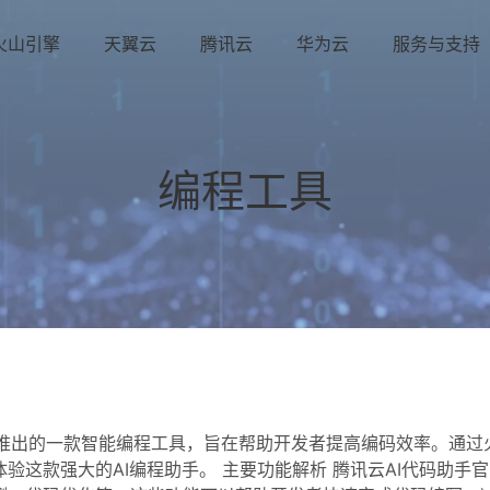
火山引擎
天翼云
腾讯云
华为云
服务与支持
编程工具
讯云推出的一款智能编程工具，旨在帮助开发者提高编码效率。通过
这款强大的AI编程助手。 主要功能解析 腾讯云AI代码助手