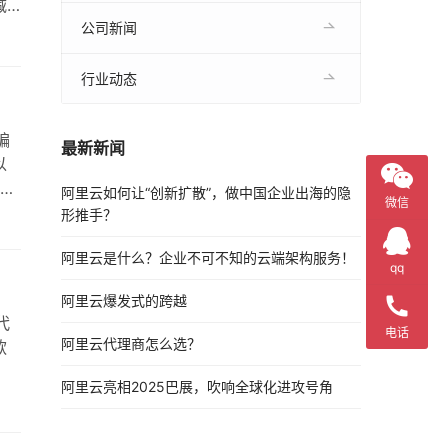
减
码助
公司新闻
行业动态
编
最新新闻
以
网，
阿里云如何让“创新扩散”，做中国企业出海的隐
微信
。安
形推手？
阿里云是什么？企业不可不知的云端架构服务！
qq
阿里云爆发式的跨越
代
电话
阿里云代理商怎么选？
款
阿里云亮相2025巴展，吹响全球化进攻号角
码生