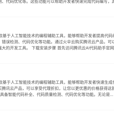
测、代码优化等。这些功能可以帮助开发者快速完成代码编写，
的技术支持服务。 使用场景分享 在实际开发中，腾讯云AI代
用开发，还是数据分析项目，…
是一款基于人工智能技术的编程辅助工具，能够帮助开发者提高代码
、错误检测、代码优化等功能。通过火伞云购买腾讯云产品，可
大的开发工具。 下载安装步骤 首先访问腾讯云AI代码助手官
，Windows用户下载.exe文件，Mac用户下载.dmg文件
成。火伞云作为腾讯云…
是一款基于人工智能技术的编程辅助工具，能够帮助开发者快速生成
买腾讯云产品，可以享受代理折扣，让您以更优惠的价格获得这
助手具备智能代码补全、代码质量检测、代码优化等功能。无论是
代码。与火伞云合作的其他云厂商产品相比，腾讯云AI代码助手在代
、移动应用开发、数据分…