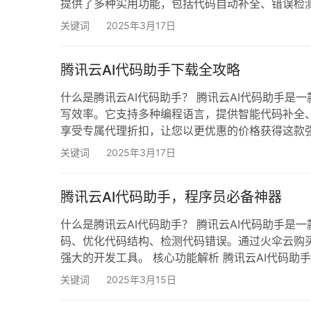
提供了多种实用功能，包括代码自动补全、错误检
少调试时间。通过火伞云代理购买，您还能获得专属
关键词
2025年3月17日
手可以应用于多种场景。无论是Web开发、移动应
腾讯云AI代码助手下载全攻略
什么是腾讯云AI代码助手？ 腾讯云AI代码助手
写效率。它支持多种编程语言，提供智能代码补全
享受专属代理折扣，让您以更优惠的价格获得这款强
点击下载按钮获取安装包。根据操作系统选择对应的版本
关键词
2025年3月17日
装过程简单快捷，只需按照提示一步步操作即可完
腾讯云AI代码助手，程序员必备神器
什么是腾讯云AI代码助手？ 腾讯云AI代码助手
码、优化代码结构、检测代码错误。通过火伞云购
强大的开发工具。 核心功能解析 腾讯云AI代码
Java、Python还是C++，它都能提供精准的
关键词
2025年3月15日
成方面表现尤为突出。 实际应用场景 在Web开发