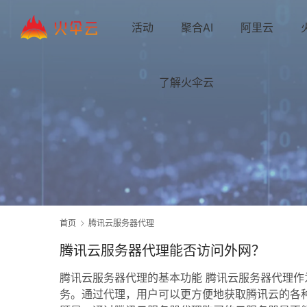
活动
聚合AI
阿里云
了解火伞云
首页
腾讯云服务器代理
腾讯云服务器代理能否访问外网？
腾讯云服务器代理的基本功能 腾讯云服务器代理
务。通过代理，用户可以更方便地获取腾讯云的各