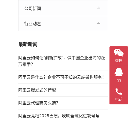
，用
用
公司新闻
行业动态
最新新闻
阿里云如何让“创新扩散”，做中国企业出海的隐
微信
形推手？
阿里云是什么？企业不可不知的云端架构服务！
qq
阿里云爆发式的跨越
电话
阿里云代理商怎么选？
阿里云亮相2025巴展，吹响全球化进攻号角