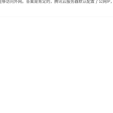
够访问外网。答案是肯定的，腾讯云服务器默认配置了公网IP
络访问权限 腾讯云服务器代理不仅提供云产品的购买服务，还帮助
可以自由配置安全组规则，控制入站和出…