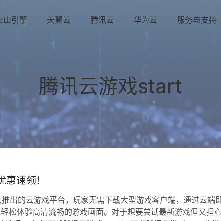
火山引擎
天翼云
腾讯云
华为云
服务与支持
腾讯云游戏start
新优惠速领！
是腾讯云推出的云游戏平台，玩家无需下载大型游戏客户端，通过云端
能轻松体验高清流畅的游戏画面。对于想要尝试最新游戏但又担