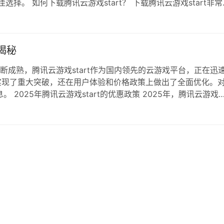
选择。 如何下载腾讯云游戏start？ 下载腾讯云游戏start非常
页面，选择适合自己设备的版本即可。目前支持Windows、
策揭秘
不断成熟，腾讯云游戏start作为国内领先的云游戏平台，正在迅
术上实现了重大突破，还在用户体验和价格政策上做出了全面优化。
2025年腾讯云游戏start的优惠政策 2025年，腾讯云游戏
通过火伞云购买腾讯云游戏start服务，用户可以享受高达20%