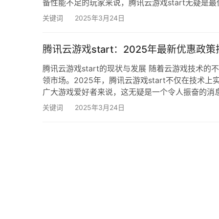
备性能不足的玩家来说，腾讯云游戏start无疑是最佳
单，只需访问腾讯云官网，找到云游戏start的下载
关键词
2025年3月24日
macOS、iOS和Android等多个平台。下…
腾讯云游戏start：2025年最新优惠政
腾讯云游戏start的现状与发展 随着云游戏技术的
领市场。2025年，腾讯云游戏start不仅在技
广大游戏爱好者来说，这无疑是一个令人振奋的消息。 
start推出了一系列优惠政策，旨在吸引更多用户。
关键词
2025年3月24日
理折扣。这一政策不仅降低了用户的入门门槛，…