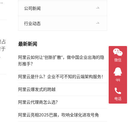
简
公司新闻
行业动态
速占
最新新闻
对于
阿里云如何让“创新扩散”，做中国企业出海的隐
微信
的代
形推手？
阿里云是什么？企业不可不知的云端架构服务！
qq
阿里云爆发式的跨越
电话
阿里云代理商怎么选？
阿里云亮相2025巴展，吹响全球化进攻号角