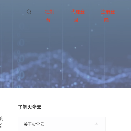
控制
代理登
注册登
台
录
陆
了解火伞云
商
关于火伞云
者