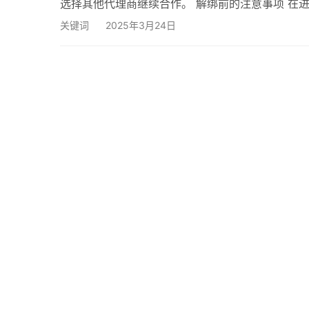
选择其他代理商继续合作。 解绑前的注意事项 在
理完毕，特别是涉及到资金结算的部分。解绑后，
关键词
2025年3月24日
解绑前充分考虑，并做好相应的准备工作。 解绑流