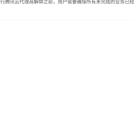
进行腾讯云代理商解绑之前，用户需要确保所有未完成的业务已
用户将无法再享受原代理商提供的优惠折扣和服务支持。，用户
程详解 腾讯云代理商解绑的流程相对简单，…