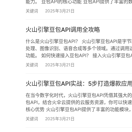
能力。 豆包API的核心功能 豆包API提供了丰
示。通过简单的API调用，开发者可以快速获取所
关键词
2025年3月21日
场景下的需求。 如何快速接入豆包API？ 接入豆包A
火山引擎豆包API调用全攻略
什么是火山引擎豆包API？ 火山引擎豆包API是
处理、图像识别、语音合成等多个领域。通过调用这
功能。 如何快速接入豆包API？ 接入火山引擎豆
可以一站式完成火山引擎账号的注册和认证，同时还
关键词
2025年3月21日
不仅能够获得专业的技术支持，还能享受更优惠的价格
火山引擎豆包API实战：5步打造爆款应
在当今数字化时代，火山引擎豆包API凭借其强大
包API，结合火伞云提供的云服务资源，你可以快速
核心优势 火山引擎豆包API提供了丰富的功能模
发需求。其高并发处理能力和低延迟特性，特别适
关键词
2025年3月21日
发者可以享受代理折扣，进一步降低开发成本。 第