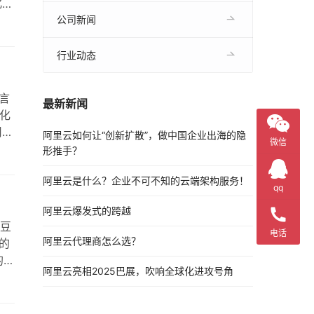
化展
同
公司新闻
行业动态
言
最新新闻
化
用户
阿里云如何让“创新扩散”，做中国企业出海的隐
微信
务，
形推手？
阿里云是什么？企业不可不知的云端架构服务！
qq
阿里云爆发式的跨越
用豆
电话
阿里云代理商怎么选？
的
的开
阿里云亮相2025巴展，吹响全球化进攻号角
开