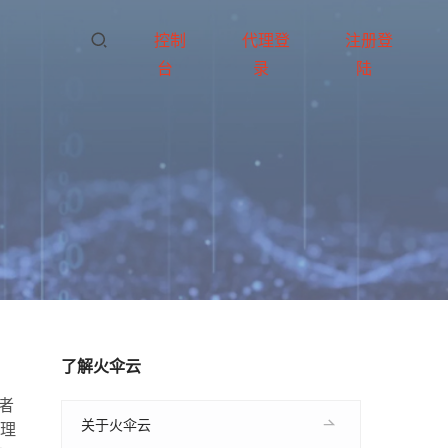
控制
代理登
注册登
台
录
陆
了解火伞云
者
关于火伞云
处理