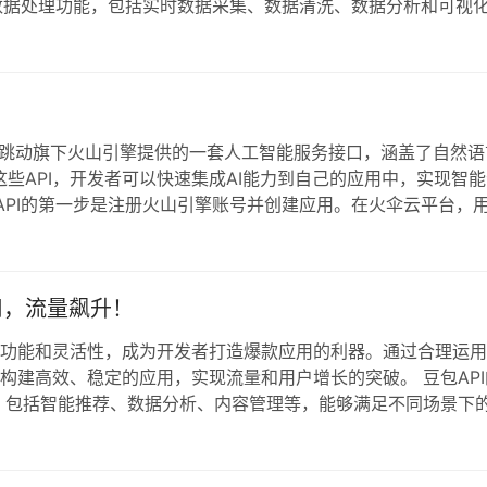
富的数据处理功能，包括实时数据采集、数据清洗、数据分析和可视
需数据，并进行深度分析。豆包API还支持多种数据格式，满足不
PI的步骤非…
字节跳动旗下火山引擎提供的一套人工智能服务接口，涵盖了自然语
些API，开发者可以快速集成AI能力到自己的应用中，实现智能
包API的第一步是注册火山引擎账号并创建应用。在火伞云平台，
能享受代理专属的API调用优惠。通过火伞云购买火山引擎服
。 API调用最…
用，流量飙升！
的功能和灵活性，成为开发者打造爆款应用的利器。通过合理运
构建高效、稳定的应用，实现流量和用户增长的突破。 豆包API
块，包括智能推荐、数据分析、内容管理等，能够满足不同场景下
合需要快速响应的应用场景。通过火伞云购买火山引擎云服务，
一步：明确应用场景与目标 在…