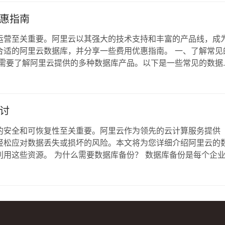
惠指南
运营至关重要。阿里云以其强大的技术支持和丰富的产品线，成
合适的阿里云数据库，并分享一些费用优惠指南。 一、了解常见
先需要了解阿里云提供的多种数据库产品。以下是一些常见的数据
擎，包括MySQL、SQL Server和PostgreSQL，适用于
数据库，支持…
讨
的安全和可恢复性至关重要。阿里云作为领先的云计算服务提供
轻松应对数据丢失或损坏的风险。本文将为您详细介绍阿里云的
用这些资源。 为什么需要数据库备份？ 数据库备份是每个企
发生意外丢失或损坏时，可以迅速恢复。常见的数据丢失原因包
过定期的备份，企业能够极大地降低由于意外事件…