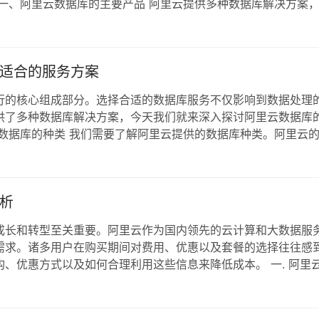
一、阿里云数据库的主要产品 阿里云提供多种数据库解决方案
SQL Server、PostgreSQL 和 MariaDB 等多个版本。
与…
适合的服务方案
行的核心组成部分。选择合适的数据库服务不仅影响到数据处理
供了多种数据库解决方案，今天我们就来深入探讨阿里云数据库
数据库的种类 我们需要了解阿里云提供的数据库种类。阿里云
数据库，通用性强，适合各种规模的应用。 SQL Server：微软
SQL：高级开源关…
析
成长和转型至关重要。阿里云作为国内领先的云计算和大数据服
需求。诸多用户在购买期间对费用、优惠以及套餐的选择往往感
、优惠方式以及如何合理利用这些信息来降低成本。 一. 阿里
包括但不限于以下几种： 阿里云MySQL数据库：一款开源关系
Server：为对高可靠性和…