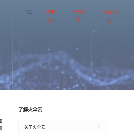
控制
代理登
注册登
台
录
陆
了解火伞云
库
关于火伞云
细