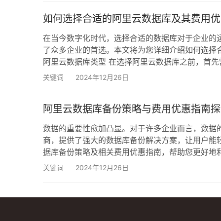
如何选择合适的阿里云数据库及其费用优
在当今数字化时代，选择合适的数据库对于企业的
了众多企业的首选。本文将为您详细介绍如何选择
阿里云数据库类型 在选择阿里云数据库之前，首
类型： 阿里云关系型数据库（RDS）：支持多种数据库引
关键词
2024年12月26日
数传统应用场景。 PolarDB：一种新型的云原生
阿里云数据库备份策略与费用优惠指南探
数据的重要性愈加凸显。对于许多企业而言，数据
商，提供了强大的数据库备份解决方案，让用户能
据库备份策略及相关费用优惠指南，帮助您更好地利
息管理中不可或缺的一部分。备份能够确保数据在
关键词
2024年12月26日
括： 系统故障 人为错误 恶意攻击 自然灾害 通