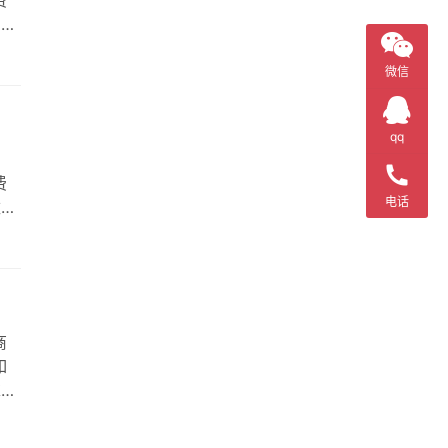
费
、索
据
微信
qq
费
电话
数据
备
商
如
求。
、