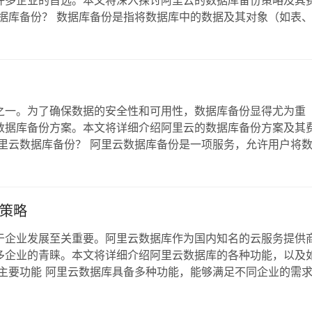
许多企业的首选。本文将深入探讨阿里云的数据库备份策略及其
据库备份？ 数据库备份是指将数据库中的数据及其对象（如表
过程。它的主要目的是在数据丢失、损坏或系统故障时，恢复数
应对不同的业务需求。 阿里云数据库备份的策…
之一。为了确保数据的安全性和可用性，数据库备份显得尤为重
数据库备份方案。本文将详细介绍阿里云的数据库备份方案及其
里云数据库备份？ 阿里云数据库备份是一项服务，允许用户将
丢失或损坏时，可以通过备份恢复数据。阿里云支持多种数据库
己的需求选择合适的方案。 阿里云数据库备份的…
策略
于企业发展至关重要。阿里云数据库作为国内知名的云服务提供
多企业的青睐。本文将详细介绍阿里云数据库的各种功能，以及
主要功能 阿里云数据库具备多种功能，能够满足不同企业的需
里云提供多种类型的数据库产品，包括关系型数据库（如MySQL
如MongoDB和R…