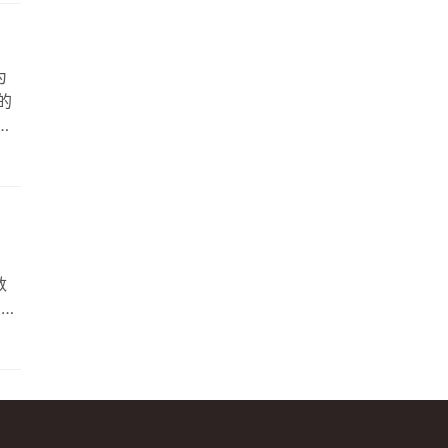
为
的
库
大多
数
业信