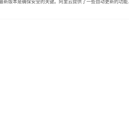
是最新版本是确保安全的关键。阿里云提供了一些自动更新的功能
必定期检查其更新情况并及时进行修补。 强化口令与身份验证
字母、数字以及特殊字符，并定期进行更换。…