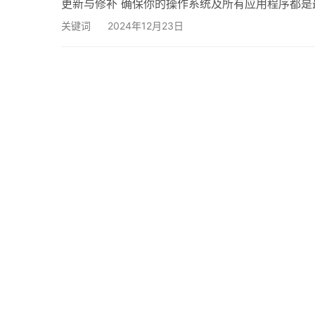
更新与修补 确保你的操作系统及所有应用程序都
可以及时为你安装修补程序。若使用自定义软件，务
关键词
2024年12月23日
用强密码是保护服务器的一项基本措施。密码包含