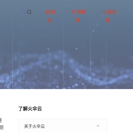
控制
代理登
注册登
台
录
陆
了解火伞云
要
关于火伞云
期