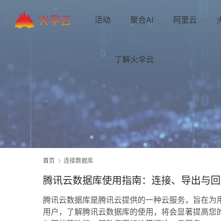
活动
聚合AI
阿里云
了解火伞云
首页
连接数据库
腾讯云数据库使用指南：连接、导出与回
腾讯云数据库是腾讯云提供的一种云服务，旨在为
用户，了解腾讯云数据库的使用，将会显著提高您