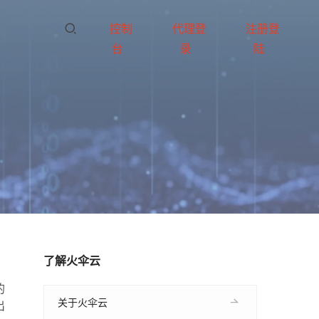
控制
代理登
注册登
台
录
陆
了解火伞云
的
关于火伞云
出