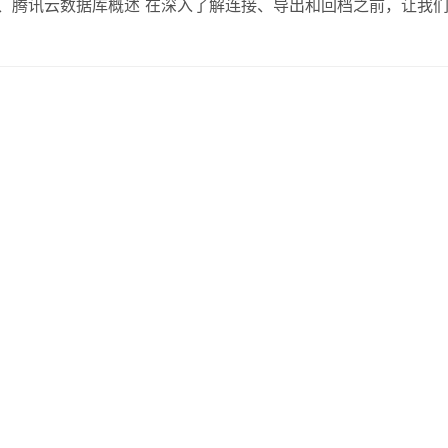
、腾讯云数据库概述 在深入了解连接、导出和回档之前，让我
多种类型的数据库，包括MySQL、SQL Server等，为用
求灵活选择合适的数据库类型，享…