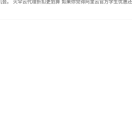
会。 火伞云代理折扣更划算 如果你觉得阿里云官方学生优惠
为阿里云的代理商，火伞云为学生用户提供了额外的代理折扣，
，你不仅能获得更低的云服务器价格，还能享受…