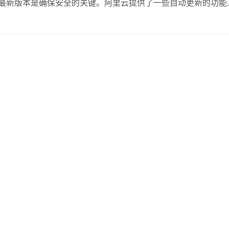
是最新版本是确保安全的关键。阿里云提供了一些自动更新的功能
必定期检查其更新情况并及时进行修补。 强化口令与身份验证
字母、数字以及特殊字符，并定期进行更换。…