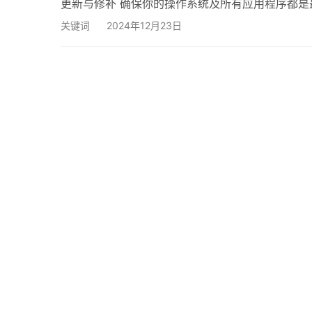
更新与修补 确保你的操作系统及所有应用程序都
可以及时为你安装修补程序。若使用自定义软件，务
关键词
2024年12月23日
用强密码是保护服务器的一项基本措施。密码包含