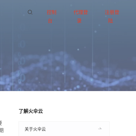
控制
代理登
注册登
台
录
陆
了解火伞云
要
关于火伞云
期