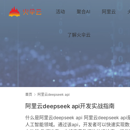
活动
聚合AI
阿里云
了解火伞云
首页
阿里云deepseek api
阿里云deepseek api开发实战指南
什么是阿里云deepseek api 阿里云deeps
人工智能领域。通过该api，开发者可以快速实现数据检