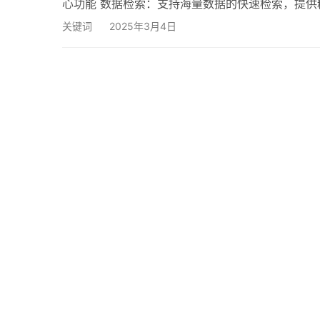
心功能 数据检索：支持海量数据的快速检索，提供
掘数据价值。 数据处理：提供高效的数据处理能力，
关键词
2025年3月4日
api 火伞云作为阿里云的官方代理商，…