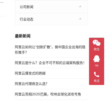
入挖
公司新闻
行业动态
最新新闻
阿里云如何让“创新扩散”，做中国企业出海的隐
微信
形推手？
阿里云是什么？企业不可不知的云端架构服务！
qq
阿里云爆发式的跨越
电话
阿里云代理商怎么选？
阿里云亮相2025巴展，吹响全球化进攻号角