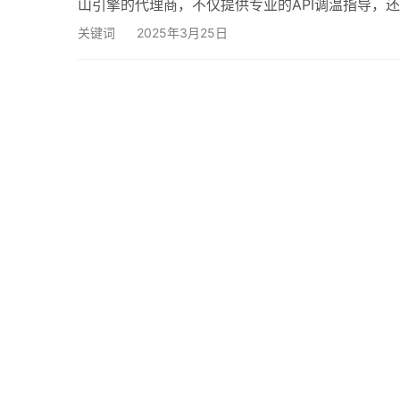
山引擎的代理商，不仅提供专业的API调温指导，还
温 火山引擎API提供了丰富的接口，开发者可以通过设置参
关键词
2025年3月25日
以实时监控并优化服务器运行状态。火伞云的技术