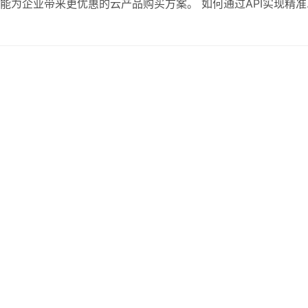
能为企业带来更优惠的云产品购买方案。 如何通过API实现精准
数来调整系统温度。使用`temperature_control`接口
团队为…