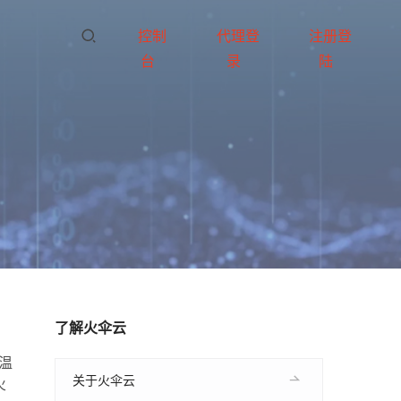
控制
代理登
注册登
台
录
陆
了解火伞云
温
关于火伞云
火