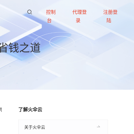
控制
代理登
注册登
台
录
陆
省钱之道
供
了解火伞云
。
关于火伞云