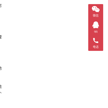
您
微信
qq
理
电话
地
激
个