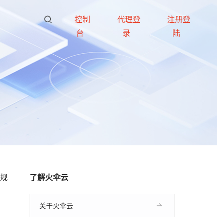
控制
代理登
注册登
台
录
陆
大规
了解火伞云
关于火伞云