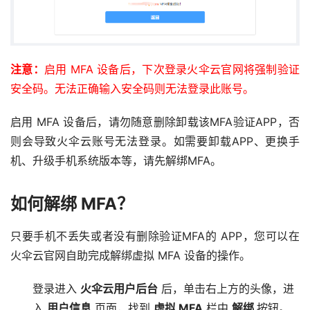
注意：
启用 MFA 设备后，下次登录火伞云官网将强制验证
安全码。无法正确输入安全码则无法登录此账号。
启用 MFA 设备后，请勿随意删除卸载该MFA验证APP，否
则会导致火伞云账号无法登录。如需要卸载APP、更换手
机、升级手机系统版本等，请先解绑MFA。
如何解绑 MFA？
只要手机不丢失或者没有删除验证MFA的 APP，您可以在
火伞云官网自助完成解绑虚拟 MFA 设备的操作。
登录进入
火伞云用户后台
后，单击右上方的头像，进
入
用户信息
页面，找到
虚拟 MFA
栏中
解绑
按钮。