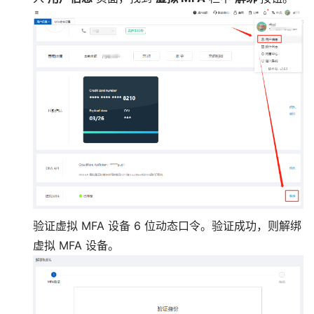
验证虚拟 MFA 设备 6 位动态口令。验证成功，则解绑
虚拟 MFA 设备。