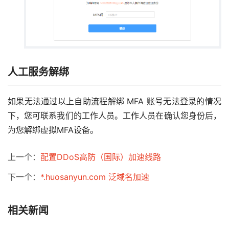
人工服务解绑
如果无法通过以上自助流程解绑 MFA 账号无法登录的情况
下，您可联系我们的工作人员。工作人员在确认您身份后，
为您解绑虚拟MFA设备。
上一个：
配置DDoS高防（国际）加速线路
下一个：
*.huosanyun.com 泛域名加速
相关新闻