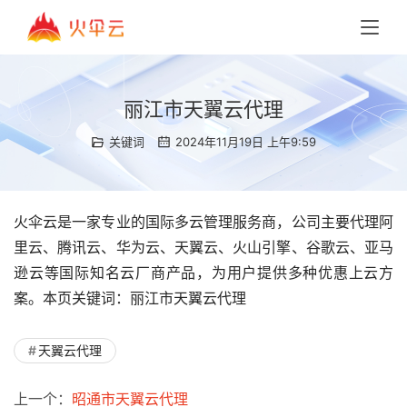
丽江市天翼云代理
关键词
2024年11月19日 上午9:59
火伞云是一家专业的国际多云管理服务商，公司主要代理阿
里云、腾讯云、华为云、天翼云、火山引擎、谷歌云、亚马
逊云等国际知名云厂商产品，为用户提供多种优惠上云方
案。本页关键词：丽江市天翼云代理
天翼云代理
上一个：
昭通市天翼云代理