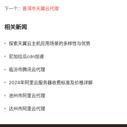
下一个：
普洱市天翼云代理
相关新闻
探索天翼云主机应用场景的多样性与优势
尼加拉瓜cdn加速
临汾市腾讯云代理
2024年阿里云服务器收费标准及价格详解
池州市阿里云代理
达州市阿里云代理