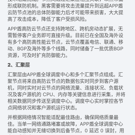
形成联防机制。黑客需要将攻击流量提升到远超APP盾
云防节点池的总体防御能力后才可能带来损害，大大提
高了攻击成本，降低了客户受损风险。
APP盾高防云节点还支持跨地区、跨机房动态扩展，无
需暂停客户业务即可直接升级。目前已在全国及海外设
有多个高防高性能云节点，云节点覆盖电信、联通、移
动、BGP及海外等多个线路，同时储备了一批优质BGP
资源，可及时扩充防御能力。
2、汇聚层
汇聚层由APP盾全球调度中心和多个汇聚节点组成。汇
聚节点将来自高防云节点的数据包实时同步到客户源
机，同时实时对云节点的网络流量、连接状况、负载状
况及客户源机的 CPU、内存等关键信息进行采集，并将
相关数据同步传送至调度中心。调度中心实时掌控各节
点网络状况和客户源机运行状态。
并根据网络情况智能适配最佳路由，确保网络质量最
佳。当单一网络通路堵塞或故障，APP盾全球调度中心
能自动感知并无缝切换到后备节点，0 延迟 0 误封，用