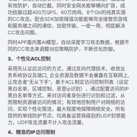
有效防护，自动拦截，同时安全网关能够横向扩容，成
功抵御过超400万QPS、60万肉鸡、8个Gb的纯真实源
的CC攻击。配合SDK加密隧道功能能够完全接管您游戏
和服务端之间的通信，加密传输，一密一用，彻底解决
CC攻击问题。
同时APP盾内置AI模型，自动深度学习攻击数据，根据不
同的CC攻击来调整对应策略防护，不断优化防御。
3、
个性化ACL控制
采用先认证后访问的方式，通过反向代理技术，收敛业
务系统协议及端口, 企业资源及数据不会暴露在互联网上,
让攻击者“无从下手”。基于ACL制定访问控制列表（设定
黑白名单、区域控制、恶意ip识别），通过配置访问的IP
黑白名单等方式，来对访问者身份进行识别和过滤，从
而限制资源被访问的情况；有效地控制用户对网络的访
问，实现个性化限流，最大程度地保障网络安全。所有
提供的单线防护节点，均具备运营商级别的UDP封禁能
力，UDP攻击流量不计入攻击流量。
4、精准的IP访问限制