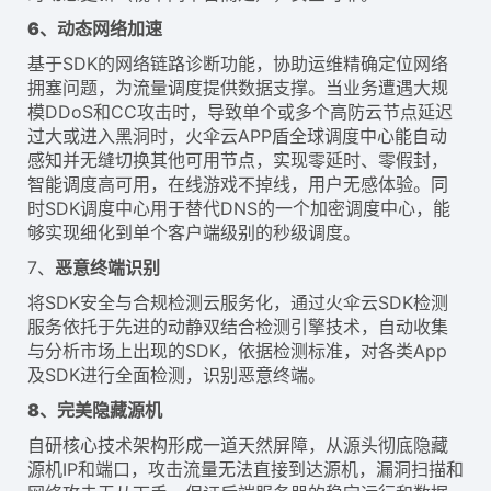
6、动态网络加速
基于SDK的网络链路诊断功能，协助运维精确定位网络
拥塞问题，为流量调度提供数据支撑。当业务遭遇大规
模DDoS和CC攻击时，导致单个或多个高防云节点延迟
过大或进入黑洞时，火伞云APP盾全球调度中心能自动
感知并无缝切换其他可用节点，实现零延时、零假封，
智能调度高可用，在线游戏不掉线，用户无感体验。同
时SDK调度中心用于替代DNS的一个加密调度中心，能
够实现细化到单个客户端级别的秒级调度。
7、
恶意终端识别
将SDK安全与合规检测云服务化，通过火伞云SDK检测
服务依托于先进的动静双结合检测引擎技术，自动收集
与分析市场上出现的SDK，依据检测标准，对各类App
及SDK进行全面检测，识别恶意终端。
8、完美隐藏源机
自研核心技术架构形成一道天然屏障，从源头彻底隐藏
源机IP和端口，攻击流量无法直接到达源机，漏洞扫描和