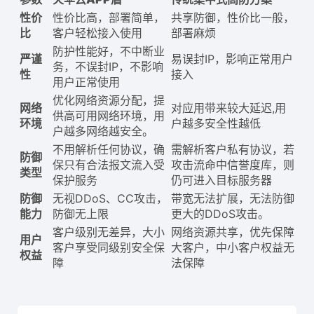
性价
性价比高，部署简单，
共享防御，性价比一般，
比
客户轻松接入使用
部署麻烦
防护性能好，不中断业
严谨
易误封IP，影响正常用户
务，不误封IP，不影响
性
接入
用户正常使用
优化网络资源分配，提
网络
对应用带来较大延迟,用
供高可用网络环境，用
环境
户越多安全性越低
户越多网络越安全。
不用解析任何协议，确
需解析客户私有协议，若
防御
保只有合法报文流入受
攻击流命中信誉度库，则
类型
保护服务
仍可进入目标服务器
防御
无视DDoS、CC攻击，
带宽无法扩展，无法防御
能力
防御无上限
更大的DDoS攻击。
客户级别无差异，大小
网络资源共享，优先保障
用户
客户享受同级别安全保
大客户，中小客户权益无
权益
障
法保障