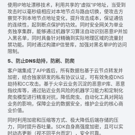
使用IP地址漂移技术，利用共享的“虚拟”IP地址，当受到
攻击时以毫秒级相应对本地节点与路由切换，使攻击方
察觉不到本地节点地址变化，提升攻击成本，保证通信
的连续性，起到断点保护的功效。同时安全网关为单业
务独享集群，能够通过机器学习算法自动识别恶意IP并加
入黑名单，同时具备针对精确到实际地理区域的流量封
禁功能。同时通过构建IP信誉库，加强对黑名单IP的访问
限制。
5、防止DNS劫持，防刷、防爬
客户端集成了APP盾后，所有数据包基于云节点转发并
加密，结合独家研发的私有协议认证，可有效免疫DNS
劫持和CC攻击。基于火伞云业务沉淀的恶意IP库、恶意
指纹库等，通过贴近业务风险的机器学习能力和定制化
爬虫模型进行精准对抗，降低爬虫、自动化工具对网站
业务的影响，保障企业的数据安全，维护企业的核心商
业价值。
同时利用加密和压缩等方式、极大降低后端存储的压
力，同时提升吞吐量。SDK自身高强度加密，且可以实
时动态更新（视不同平台而定），安全可靠。