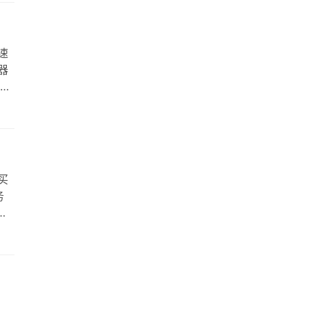
速
器
您
买
务
录