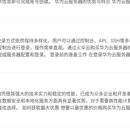
信息即可完成账号创建。 华为云服务器的优势与特点 华为云
最新版本在计算性能上有了显著提升，同时优化了网络架构，确保
的弹性伸缩功能能够根据业务需求自…
登录方式依然保持多样化，用户可以通过控制台、API、SSH等多
控制台进行登录，操作简单直观。通过火伞云购买华为云服务器
成服务器配置和登录。 登录前的准备工作 在登录华为云服务
火伞云代理购买华为云服务器，不仅可以享受代理折扣，还能获
登录所需的密钥或密码，这些都是顺利…
务器凭借其强大的技术实力和稳定的性能，已成为众多企业和开发
在数据安全和本地化服务方面具有显著优势。对于需要高性能计
佳选择。 如何获取最大优惠 想要以最优惠的价格购买华为云
云这样的专业代理商进行购买。火伞云作为多家云厂商的代理商
华为云服务器，不仅价格更实惠，还能享受…