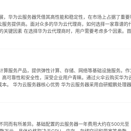
发展，华为云服务器凭借其高性能和稳定性，在市场上占据了重要
云服务提供商。面对众多的华为云代理商，如何选择一家靠谱的
的关键因素 在选择华为云代理商时，用户需要考虑多个因素。
方认证和良好的用户评价。其次是服务支持，包括售前咨询、售
这样的专业代理商购买，往往能享受到更优惠的…
云计算服务产品，提供弹性计算、存储、网络等基础设施服务。作
、高可靠性和安全性，深受企业用户青睐。通过火伞云购买华为
本。 华为云服务器核心优势 华为云服务器采用自研鲲鹏处理
算优化型、内存优化型等，满足不同业务场景需求。华为云服务
用户可根据业务需求选择最经济的方案。 在…
不同而有所差异。基础配置的云服务器一年费用大约在500元至