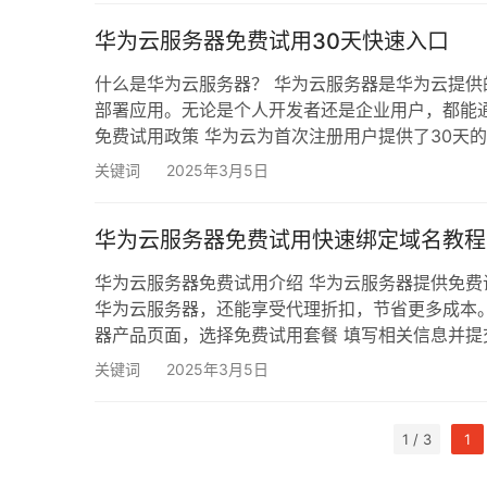
华为云服务器免费试用30天快速入口
什么是华为云服务器？ 华为云服务器是华为云提
部署应用。无论是个人开发者还是企业用户，都能
免费试用政策 华为云为首次注册用户提供了30天
能，包括但不限于弹性伸缩、负载均衡、数据备份
关键词
2025年3月5日
的云服务成本更低。 如何申请华为云服务器免费试用
华为云服务器免费试用快速绑定域名教程
华为云服务器免费试用介绍 华为云服务器提供免
华为云服务器，还能享受代理折扣，节省更多成本。
器产品页面，选择免费试用套餐 填写相关信息并提
华为云控制台，进入服务器管理页面 选择需要绑定
关键词
2025年3月5日
DNS解析，将域名指向服务器IP地址 完成绑定后
1 / 3
1